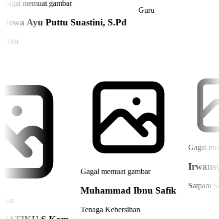
Gagal memuat gambar
Guru
 S.Pd
Elisabeth Eryn Bine,
Guru
Gagal memuat gambar
Muhammad Ibnu Saf
Gagal memuat gambar
Tenaga Kebersihan