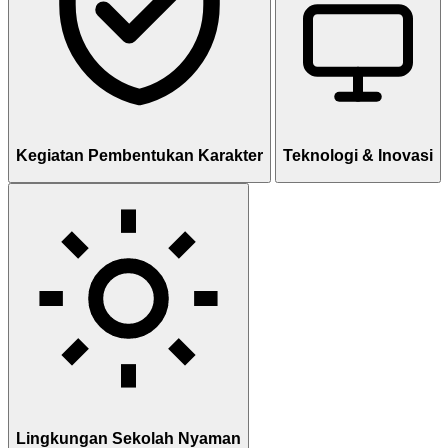
Kegiatan Pembentukan Karakter
Teknologi & Inovasi
Lingkungan Sekolah Nyaman