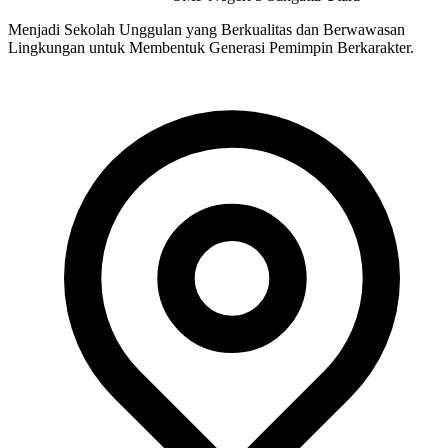
Menjadi Sekolah Unggulan yang Berkualitas dan Berwawasan
Lingkungan untuk Membentuk Generasi Pemimpin Berkarakter.