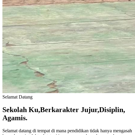
Selamat Datang
Sekolah Ku,Berkarakter Jujur,Disiplin,
Agamis.
Selamat datang di tempat di mana pendidikan tidak hanya mengasah