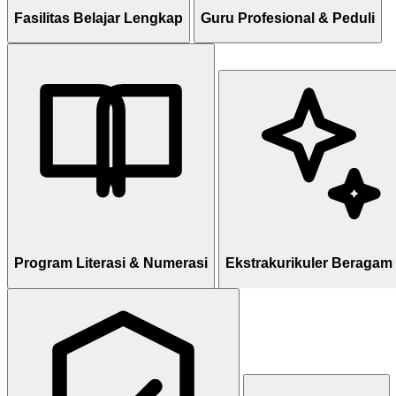
Fasilitas Belajar Lengkap
Guru Profesional & Peduli
Program Literasi & Numerasi
Ekstrakurikuler Beragam