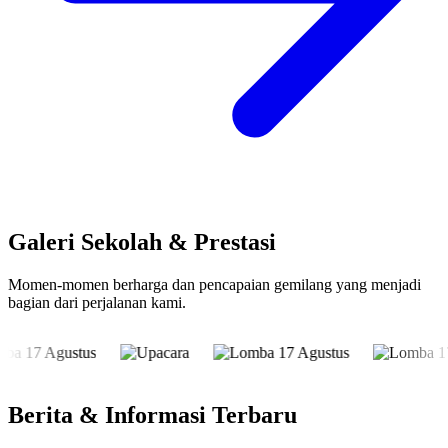
Galeri Sekolah & Prestasi
Momen-momen berharga dan pencapaian gemilang yang menjadi
bagian dari perjalanan kami.
Berita & Informasi Terbaru