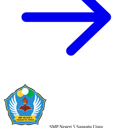
SMP Negeri 5 Sangatta Utara