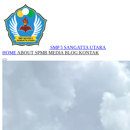
SMP 5 SANGATTA UTARA
HOME
ABOUT
SPMB
MEDIA
BLOG
KONTAK