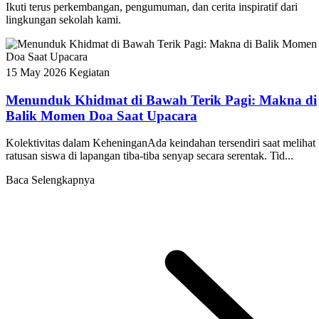
Ikuti terus perkembangan, pengumuman, dan cerita inspiratif dari
lingkungan sekolah kami.
15 May 2026
Kegiatan
Menunduk Khidmat di Bawah Terik Pagi: Makna di
Balik Momen Doa Saat Upacara
Kolektivitas dalam KeheninganAda keindahan tersendiri saat melihat
ratusan siswa di lapangan tiba-tiba senyap secara serentak. Tid...
Baca Selengkapnya