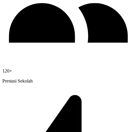
120+
Prestasi Sekolah