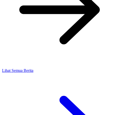
Lihat Semua Berita